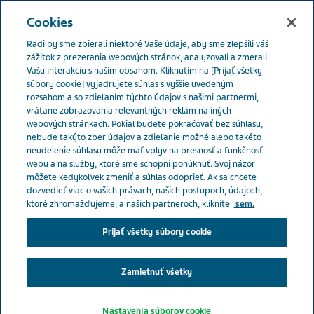
SLOVENSKO
Menu
Cookies
Radi by sme zbierali niektoré Vaše údaje, aby sme zlepšili váš
Slovakia
Náš vplyv
Podávame pomocnú ruku
zážitok z prezerania webových stránok, analyzovali a zmerali
Vašu interakciu s naším obsahom. Kliknutím na [Prijať všetky
súbory cookie] vyjadrujete súhlas s vyššie uvedeným
rozsahom a so zdieľaním týchto údajov s našimi partnermi,
Podávame pomocnú ruku
vrátane zobrazovania relevantných reklám na iných
webových stránkach. Pokiaľ budete pokračovať bez súhlasu,
nebude takýto zber údajov a zdieľanie možné alebo takéto
neudelenie súhlasu môže mať vplyv na presnosť a funkčnosť
webu a na služby, ktoré sme schopní ponúknuť. Svoj názor
môžete kedykoľvek zmeniť a súhlas odoprieť. Ak sa chcete
dozvedieť viac o vašich právach, našich postupoch, údajoch,
ktoré zhromažďujeme, a našich partneroch, kliknite
sem.
Prijať všetky súbory cookie
Zamietnuť všetky
Nastavenia súborov cookie