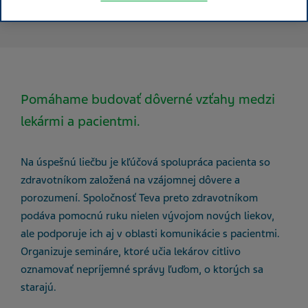
Pomáhame budovať dôverné vzťahy medzi
lekármi a pacientmi.
Na úspešnú liečbu je kľúčová spolupráca pacienta so
zdravotníkom založená na vzájomnej dôvere a
porozumení. Spoločnosť Teva preto zdravotníkom
podáva pomocnú ruku nielen vývojom nových liekov,
ale podporuje ich aj v oblasti komunikácie s pacientmi.
Organizuje semináre, ktoré učia lekárov citlivo
oznamovať nepríjemné správy ľuďom, o ktorých sa
starajú.