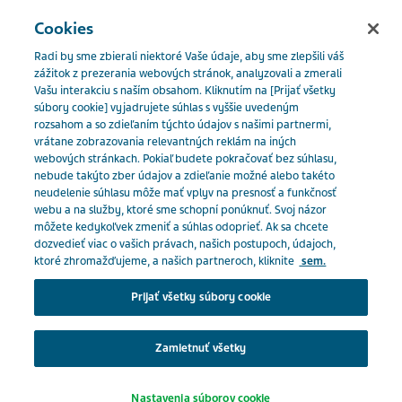
SLOVENSKO
Menu
Cookies
Radi by sme zbierali niektoré Vaše údaje, aby sme zlepšili váš
Slovakia
Naše produkty
Katalóg produktov
zážitok z prezerania webových stránok, analyzovali a zmerali
Vašu interakciu s naším obsahom. Kliknutím na [Prijať všetky
Atorvastatin Teva 10 mg
súbory cookie] vyjadrujete súhlas s vyššie uvedeným
rozsahom a so zdieľaním týchto údajov s našimi partnermi,
Close
vrátane zobrazovania relevantných reklám na iných
Atorvastatin Teva 10 mg
webových stránkach. Pokiaľ budete pokračovať bez súhlasu,
nebude takýto zber údajov a zdieľanie možné alebo takéto
neudelenie súhlasu môže mať vplyv na presnosť a funkčnosť
Ste odborný pracovník v
webu a na služby, ktoré sme schopní ponúknuť. Svoj názor
môžete kedykoľvek zmeniť a súhlas odoprieť. Ak sa chcete
zdravotníctve?
HYPOLIPIDEMIKÁ
dozvedieť viac o vašich právach, našich postupoch, údajoch,
ktoré zhromažďujeme, a našich partneroch, kliknite
sem.
Na prístup do tejto časti musíte byť pracovníkom v
Prijať všetky súbory cookie
zdravotníctve, pretože materiály obsiahnuté v tejto
Predpis:
oblasti sú určené špeciálne pre odborníkov.
Na predpis
Zamietnuť všetky
Klepnutím na príslušné tlačidlo nižšie potvrďte, že
Tlačiť / Uložiť ako PDF
Nastavenia súborov cookie