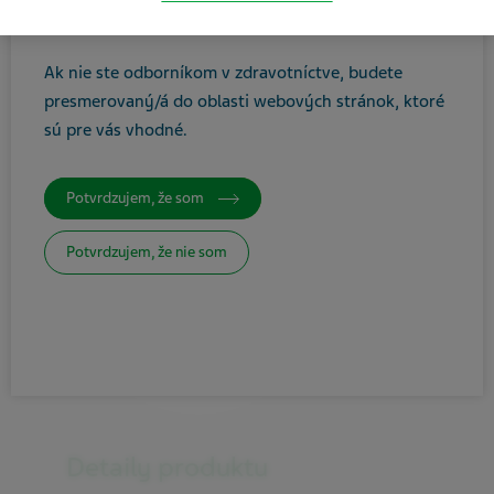
ste zdravotníckym odborníkom.
Ak nie ste odborníkom v zdravotníctve, budete
presmerovaný/á do oblasti webových stránok, ktoré
sú pre vás vhodné
.
Potvrdzujem, že som
Potvrdzujem, že nie som
Detaily produktu