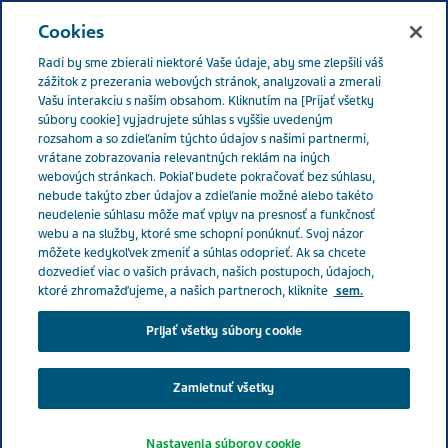
SLOVENSKO
Menu
Cookies
Radi by sme zbierali niektoré Vaše údaje, aby sme zlepšili váš
Slovakia
Naše produkty
Kvalita, ktorej môžete veriť
zážitok z prezerania webových stránok, analyzovali a zmerali
Vašu interakciu s naším obsahom. Kliknutím na [Prijať všetky
súbory cookie] vyjadrujete súhlas s vyššie uvedeným
rozsahom a so zdieľaním týchto údajov s našimi partnermi,
Kvalita, ktorej môžete veriť
vrátane zobrazovania relevantných reklám na iných
webových stránkach. Pokiaľ budete pokračovať bez súhlasu,
nebude takýto zber údajov a zdieľanie možné alebo takéto
neudelenie súhlasu môže mať vplyv na presnosť a funkčnosť
webu a na služby, ktoré sme schopní ponúknuť. Svoj názor
môžete kedykoľvek zmeniť a súhlas odoprieť. Ak sa chcete
dozvedieť viac o vašich právach, našich postupoch, údajoch,
ktoré zhromažďujeme, a našich partneroch, kliknite
sem.
Prijať všetky súbory cookie
Zamietnuť všetky
Nastavenia súborov cookie