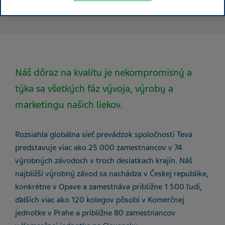
Náš dôraz na kvalitu je nekompromisný a
týka sa všetkých fáz vývoja, výroby a
marketingu našich liekov.
Rozsiahla globálna sieť prevádzok spoločnosti Teva
predstavuje viac ako 25 000 zamestnancov v 74
výrobných závodoch v troch desiatkach krajín. Náš
najbližší výrobný závod sa nachádza v Českej republike,
konkrétne v Opave a zamestnáva približne 1 500 ľudí,
ďalších viac ako 120 kolegov pôsobí v Komerčnej
jednotke v Prahe a približne 80 zamestnancov