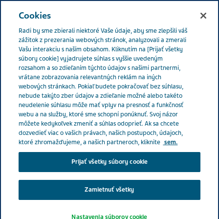
SLOVENSKO
Menu
Cookies
Radi by sme zbierali niektoré Vaše údaje, aby sme zlepšili váš
Slovakia
Zdravie s ľudskou tvárou
Podmienky účasti
zážitok z prezerania webových stránok, analyzovali a zmerali
Vašu interakciu s naším obsahom. Kliknutím na [Prijať všetky
súbory cookie] vyjadrujete súhlas s vyššie uvedeným
rozsahom a so zdieľaním týchto údajov s našimi partnermi,
Zdravie s ľudskou tvárou –
vrátane zobrazovania relevantných reklám na iných
webových stránkach. Pokiaľ budete pokračovať bez súhlasu,
nebude takýto zber údajov a zdieľanie možné alebo takéto
programové pravidlá (ďalej
neudelenie súhlasu môže mať vplyv na presnosť a funkčnosť
webu a na služby, ktoré sme schopní ponúknuť. Svoj názor
len „Pravidlá“)
môžete kedykoľvek zmeniť a súhlas odoprieť. Ak sa chcete
dozvedieť viac o vašich právach, našich postupoch, údajoch,
ktoré zhromažďujeme, a našich partneroch, kliknite
sem.
Prijať všetky súbory cookie
Zamietnuť všetky
Nastavenia súborov cookie