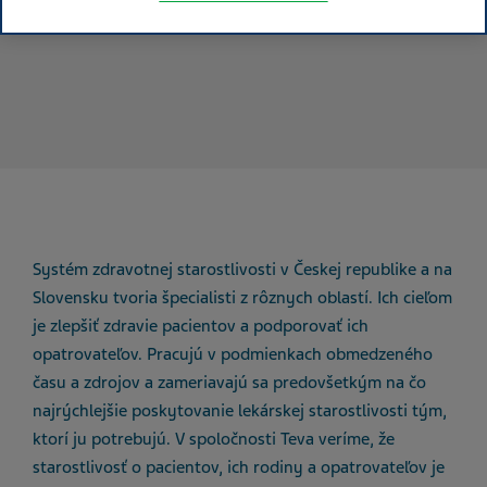
Systém zdravotnej starostlivosti v Českej republike a na
Slovensku tvoria špecialisti z rôznych oblastí. Ich cieľom
je zlepšiť zdravie pacientov a podporovať ich
opatrovateľov. Pracujú v podmienkach obmedzeného
času a zdrojov a zameriavajú sa predovšetkým na čo
najrýchlejšie poskytovanie lekárskej starostlivosti tým,
ktorí ju potrebujú. V spoločnosti Teva veríme, že
starostlivosť o pacientov, ich rodiny a opatrovateľov je