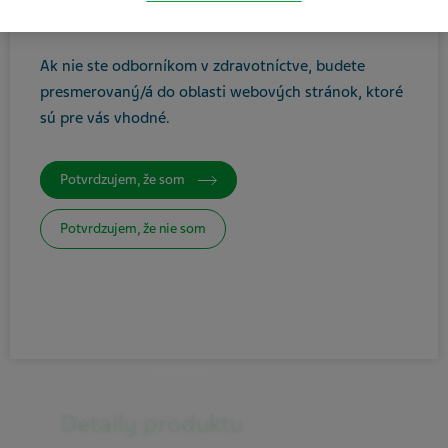
ste zdravotníckym odborníkom.
Ak nie ste odborníkom v zdravotníctve, budete
presmerovaný/á do oblasti webových stránok, ktoré
sú pre vás vhodné
.
Potvrdzujem, že som
Potvrdzujem, že nie som
Detaily produktu