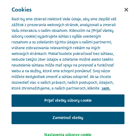
SLOVENSKO
Menu
Cookies
Radi by sme zbierali niektoré Vaše údaje, aby sme zlepšili váš
Slovakia
Naše produkty
Katalóg produktov
zážitok z prezerania webových stránok, analyzovali a zmerali
Vašu interakciu s naším obsahom. Kliknutím na [Prijať všetky
Escitalopram Teva 10mg
súbory cookie] vyjadrujete súhlas s vyššie uvedeným
rozsahom a so zdieľaním týchto údajov s našimi partnermi,
Close
vrátane zobrazovania relevantných reklám na iných
Escitalopram Teva 10mg
webových stránkach. Pokiaľ budete pokračovať bez súhlasu,
nebude takýto zber údajov a zdieľanie možné alebo takéto
neudelenie súhlasu môže mať vplyv na presnosť a funkčnosť
Ste odborný pracovník v
webu a na služby, ktoré sme schopní ponúknuť. Svoj názor
môžete kedykoľvek zmeniť a súhlas odoprieť. Ak sa chcete
zdravotníctve?
PSYCHOANALEPTIKÁ
dozvedieť viac o vašich právach, našich postupoch, údajoch,
ktoré zhromažďujeme, a našich partneroch, kliknite
sem.
Na prístup do tejto časti musíte byť pracovníkom v
Prijať všetky súbory cookie
zdravotníctve, pretože materiály obsiahnuté v tejto
Predpis:
oblasti sú určené špeciálne pre odborníkov.
Na predpis
Zamietnuť všetky
Klepnutím na príslušné tlačidlo nižšie potvrďte, že
Tlačiť / Uložiť ako PDF
Nastavenia súborov cookie