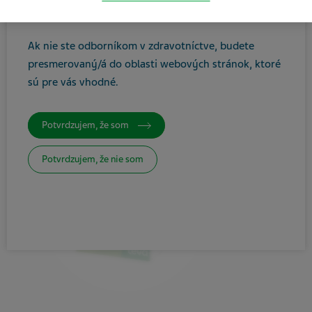
ste zdravotníckym odborníkom.
Tlačiť / Uložiť ako PDF
Ak nie ste odborníkom v zdravotníctve, budete
presmerovaný/á do oblasti webových stránok, ktoré
sú pre vás vhodné
.
Potvrdzujem, že som
Potvrdzujem, že nie som