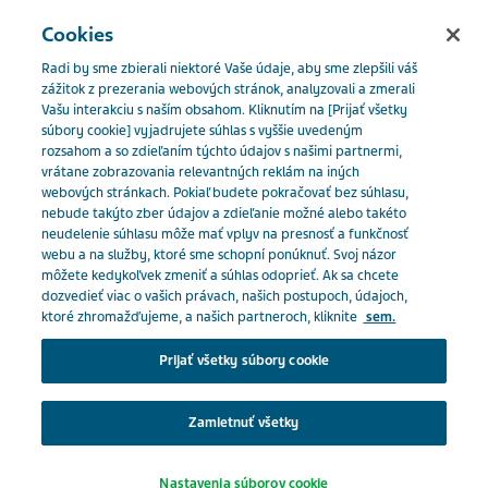
SLOVENSKO
Menu
Cookies
Radi by sme zbierali niektoré Vaše údaje, aby sme zlepšili váš
Slovakia
Naše produkty
Katalóg produktov
Fentanyl
zážitok z prezerania webových stránok, analyzovali a zmerali
Vašu interakciu s naším obsahom. Kliknutím na [Prijať všetky
ratiopharm 12 ug/ h
súbory cookie] vyjadrujete súhlas s vyššie uvedeným
rozsahom a so zdieľaním týchto údajov s našimi partnermi,
Close
vrátane zobrazovania relevantných reklám na iných
Fentanyl ratiopharm 12 ug/
webových stránkach. Pokiaľ budete pokračovať bez súhlasu,
nebude takýto zber údajov a zdieľanie možné alebo takéto
neudelenie súhlasu môže mať vplyv na presnosť a funkčnosť
Ste odborný pracovník v
h
webu a na služby, ktoré sme schopní ponúknuť. Svoj názor
môžete kedykoľvek zmeniť a súhlas odoprieť. Ak sa chcete
zdravotníctve?
dozvedieť viac o vašich právach, našich postupoch, údajoch,
ktoré zhromažďujeme, a našich partneroch, kliknite
sem.
ANALGETIKÁ
Na prístup do tejto časti musíte byť pracovníkom v
Prijať všetky súbory cookie
zdravotníctve, pretože materiály obsiahnuté v tejto
oblasti sú určené špeciálne pre odborníkov.
Zamietnuť všetky
Predpis:
Na predpis
Klepnutím na príslušné tlačidlo nižšie potvrďte, že
Nastavenia súborov cookie