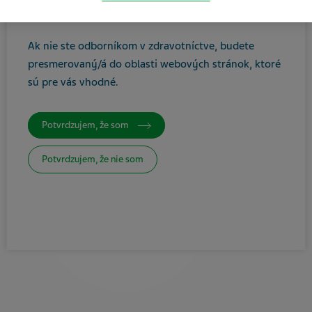
ste zdravotníckym odborníkom.
Tlačiť / Uložiť ako PDF
Ak nie ste odborníkom v zdravotníctve, budete
presmerovaný/á do oblasti webových stránok, ktoré
sú pre vás vhodné
.
Potvrdzujem, že som
Potvrdzujem, že nie som