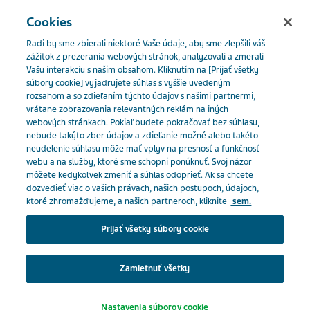
SLOVENSKO
Menu
Cookies
Radi by sme zbierali niektoré Vaše údaje, aby sme zlepšili váš
Slovakia
Naše produkty
Katalóg produktov
zážitok z prezerania webových stránok, analyzovali a zmerali
Vašu interakciu s naším obsahom. Kliknutím na [Prijať všetky
Gabapentin Teva B.V. 300 mg
súbory cookie] vyjadrujete súhlas s vyššie uvedeným
rozsahom a so zdieľaním týchto údajov s našimi partnermi,
Close
vrátane zobrazovania relevantných reklám na iných
Gabapentin Teva B.V. 300
webových stránkach. Pokiaľ budete pokračovať bez súhlasu,
nebude takýto zber údajov a zdieľanie možné alebo takéto
neudelenie súhlasu môže mať vplyv na presnosť a funkčnosť
Ste odborný pracovník v
mg
webu a na služby, ktoré sme schopní ponúknuť. Svoj názor
môžete kedykoľvek zmeniť a súhlas odoprieť. Ak sa chcete
zdravotníctve?
dozvedieť viac o vašich právach, našich postupoch, údajoch,
ktoré zhromažďujeme, a našich partneroch, kliknite
sem.
ANTIEPILEPTIKÁ
Na prístup do tejto časti musíte byť pracovníkom v
Prijať všetky súbory cookie
zdravotníctve, pretože materiály obsiahnuté v tejto
oblasti sú určené špeciálne pre odborníkov.
Zamietnuť všetky
Predpis:
Na predpis
Klepnutím na príslušné tlačidlo nižšie potvrďte, že
Nastavenia súborov cookie