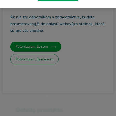
ste zdravotníckym odborníkom.
Ak nie ste odborníkom v zdravotníctve, budete
presmerovaný/á do oblasti webových stránok, ktoré
sú pre vás vhodné
.
Potvrdzujem, že som
Potvrdzujem, že nie som
Detaily produktu