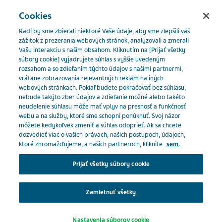
SLOVENSKO
Menu
Cookies
Radi by sme zbierali niektoré Vaše údaje, aby sme zlepšili váš
Slovakia
Naše produkty
Katalóg produktov
Pazopanib
zážitok z prezerania webových stránok, analyzovali a zmerali
Vašu interakciu s naším obsahom. Kliknutím na [Prijať všetky
Teva 400 mg
súbory cookie] vyjadrujete súhlas s vyššie uvedeným
rozsahom a so zdieľaním týchto údajov s našimi partnermi,
Close
vrátane zobrazovania relevantných reklám na iných
Pazopanib Teva 400 mg
webových stránkach. Pokiaľ budete pokračovať bez súhlasu,
nebude takýto zber údajov a zdieľanie možné alebo takéto
neudelenie súhlasu môže mať vplyv na presnosť a funkčnosť
Ste odborný pracovník v
webu a na služby, ktoré sme schopní ponúknuť. Svoj názor
môžete kedykoľvek zmeniť a súhlas odoprieť. Ak sa chcete
zdravotníctve?
CYTOSTATIKÁ
dozvedieť viac o vašich právach, našich postupoch, údajoch,
ktoré zhromažďujeme, a našich partneroch, kliknite
sem.
Na prístup do tejto časti musíte byť pracovníkom v
Prijať všetky súbory cookie
zdravotníctve, pretože materiály obsiahnuté v tejto
Predpis:
oblasti sú určené špeciálne pre odborníkov.
Na predpis
Zamietnuť všetky
Klepnutím na príslušné tlačidlo nižšie potvrďte, že
Tlačiť / Uložiť ako PDF
Nastavenia súborov cookie