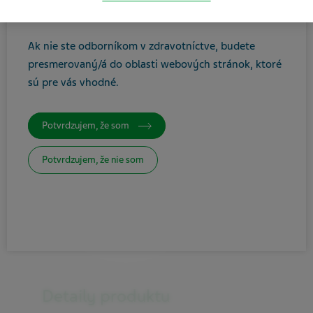
ste zdravotníckym odborníkom.
Ak nie ste odborníkom v zdravotníctve, budete
presmerovaný/á do oblasti webových stránok, ktoré
sú pre vás vhodné
.
Potvrdzujem, že som
Potvrdzujem, že nie som
Detaily produktu