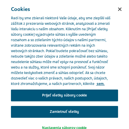
SLOVENSKO
Menu
Cookies
Radi by sme zbierali niektoré Vaše údaje, aby sme zlepšili váš
Slovakia
Naše produkty
Katalóg produktov
Ramipril
zážitok z prezerania webových stránok, analyzovali a zmerali
Vašu interakciu s naším obsahom. Kliknutím na [Prijať všetky
Actavis 2,5mg
súbory cookie] vyjadrujete súhlas s vyššie uvedeným
rozsahom a so zdieľaním týchto údajov s našimi partnermi,
Close
vrátane zobrazovania relevantných reklám na iných
Ramipril Actavis 2,5mg
webových stránkach. Pokiaľ budete pokračovať bez súhlasu,
nebude takýto zber údajov a zdieľanie možné alebo takéto
neudelenie súhlasu môže mať vplyv na presnosť a funkčnosť
Ste odborný pracovník v
webu a na služby, ktoré sme schopní ponúknuť. Svoj názor
môžete kedykoľvek zmeniť a súhlas odoprieť. Ak sa chcete
zdravotníctve?
LIEČIVÁ S ÚČINKOM NA RENÍN-ANGIOTENZÍNOVÝ SYSTÉM
dozvedieť viac o vašich právach, našich postupoch, údajoch,
ktoré zhromažďujeme, a našich partneroch, kliknite
sem.
Na prístup do tejto časti musíte byť pracovníkom v
Prijať všetky súbory cookie
zdravotníctve, pretože materiály obsiahnuté v tejto
Predpis:
oblasti sú určené špeciálne pre odborníkov.
Na predpis
Zamietnuť všetky
Klepnutím na príslušné tlačidlo nižšie potvrďte, že
Tlačiť / Uložiť ako PDF
Nastavenia súborov cookie