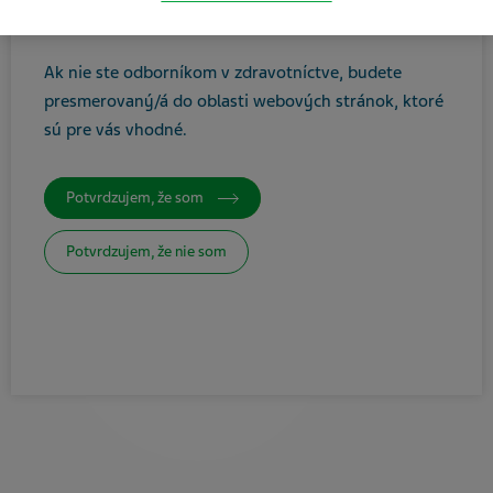
ste zdravotníckym odborníkom.
Tlačiť / Uložiť ako PDF
Ak nie ste odborníkom v zdravotníctve, budete
presmerovaný/á do oblasti webových stránok, ktoré
sú pre vás vhodné
.
Potvrdzujem, že som
Potvrdzujem, že nie som