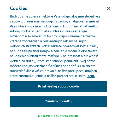
SLOVENSKO
Menu
Cookies
Radi by sme zbierali niektoré Vaše údaje, aby sme zlepšili váš
Slovakia
Naše produkty
Katalóg produktov
Ramipril H
zážitok z prezerania webových stránok, analyzovali a zmerali
Vašu interakciu s naším obsahom. Kliknutím na [Prijať všetky
5mg/25mg Actavis
súbory cookie] vyjadrujete súhlas s vyššie uvedeným
rozsahom a so zdieľaním týchto údajov s našimi partnermi,
Close
vrátane zobrazovania relevantných reklám na iných
Ramipril H 5mg/25mg
webových stránkach. Pokiaľ budete pokračovať bez súhlasu,
nebude takýto zber údajov a zdieľanie možné alebo takéto
neudelenie súhlasu môže mať vplyv na presnosť a funkčnosť
Ste odborný pracovník v
Actavis
webu a na služby, ktoré sme schopní ponúknuť. Svoj názor
môžete kedykoľvek zmeniť a súhlas odoprieť. Ak sa chcete
zdravotníctve?
dozvedieť viac o vašich právach, našich postupoch, údajoch,
ktoré zhromažďujeme, a našich partneroch, kliknite
sem.
LIEČIVÁ S ÚČINKOM NA RENÍN-ANGIOTENZÍNOVÝ SYSTÉM
Na prístup do tejto časti musíte byť pracovníkom v
Prijať všetky súbory cookie
zdravotníctve, pretože materiály obsiahnuté v tejto
oblasti sú určené špeciálne pre odborníkov.
Zamietnuť všetky
Predpis:
Na predpis
Klepnutím na príslušné tlačidlo nižšie potvrďte, že
Nastavenia súborov cookie