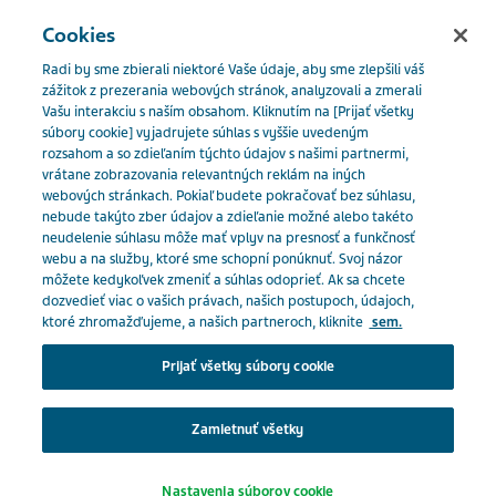
SLOVENSKO
Menu
Cookies
Radi by sme zbierali niektoré Vaše údaje, aby sme zlepšili váš
Slovakia
Naše produkty
Katalóg produktov
zážitok z prezerania webových stránok, analyzovali a zmerali
Vašu interakciu s naším obsahom. Kliknutím na [Prijať všetky
Tamsulosin-Teva 0,4mg
súbory cookie] vyjadrujete súhlas s vyššie uvedeným
rozsahom a so zdieľaním týchto údajov s našimi partnermi,
Close
vrátane zobrazovania relevantných reklám na iných
Tamsulosin-Teva 0,4mg
webových stránkach. Pokiaľ budete pokračovať bez súhlasu,
nebude takýto zber údajov a zdieľanie možné alebo takéto
neudelenie súhlasu môže mať vplyv na presnosť a funkčnosť
Ste odborný pracovník v
webu a na služby, ktoré sme schopní ponúknuť. Svoj názor
môžete kedykoľvek zmeniť a súhlas odoprieť. Ak sa chcete
zdravotníctve?
UROLOGIKÁ
dozvedieť viac o vašich právach, našich postupoch, údajoch,
ktoré zhromažďujeme, a našich partneroch, kliknite
sem.
Na prístup do tejto časti musíte byť pracovníkom v
Prijať všetky súbory cookie
zdravotníctve, pretože materiály obsiahnuté v tejto
Predpis:
oblasti sú určené špeciálne pre odborníkov.
Na predpis
Zamietnuť všetky
Klepnutím na príslušné tlačidlo nižšie potvrďte, že
Tlačiť / Uložiť ako PDF
Nastavenia súborov cookie