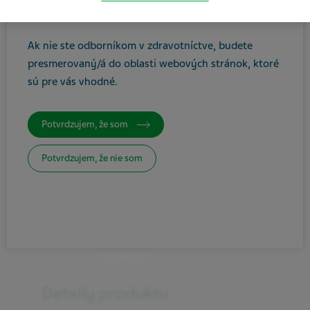
ste zdravotníckym odborníkom.
Ak nie ste odborníkom v zdravotníctve, budete
presmerovaný/á do oblasti webových stránok, ktoré
sú pre vás vhodné
.
Potvrdzujem, že som
Potvrdzujem, že nie som
Detaily produktu