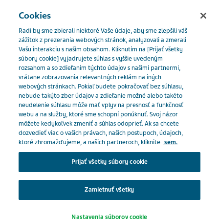
SLOVENSKO
Menu
Cookies
Radi by sme zbierali niektoré Vaše údaje, aby sme zlepšili váš
Slovakia
Naše produkty
Katalóg produktov
zážitok z prezerania webových stránok, analyzovali a zmerali
Vašu interakciu s naším obsahom. Kliknutím na [Prijať všetky
Teriflunomid Teva 14 mg filmom obalené tablety
súbory cookie] vyjadrujete súhlas s vyššie uvedeným
rozsahom a so zdieľaním týchto údajov s našimi partnermi,
Close
vrátane zobrazovania relevantných reklám na iných
Teriflunomid Teva 14 mg
webových stránkach. Pokiaľ budete pokračovať bez súhlasu,
nebude takýto zber údajov a zdieľanie možné alebo takéto
neudelenie súhlasu môže mať vplyv na presnosť a funkčnosť
Ste odborný pracovník v
filmom obalené tablety
webu a na služby, ktoré sme schopní ponúknuť. Svoj názor
môžete kedykoľvek zmeniť a súhlas odoprieť. Ak sa chcete
zdravotníctve?
dozvedieť viac o vašich právach, našich postupoch, údajoch,
ktoré zhromažďujeme, a našich partneroch, kliknite
sem.
IMUNOSUPRESÍVA
Na prístup do tejto časti musíte byť pracovníkom v
Prijať všetky súbory cookie
zdravotníctve, pretože materiály obsiahnuté v tejto
oblasti sú určené špeciálne pre odborníkov.
Zamietnuť všetky
Predpis:
Na predpis
Klepnutím na príslušné tlačidlo nižšie potvrďte, že
Nastavenia súborov cookie