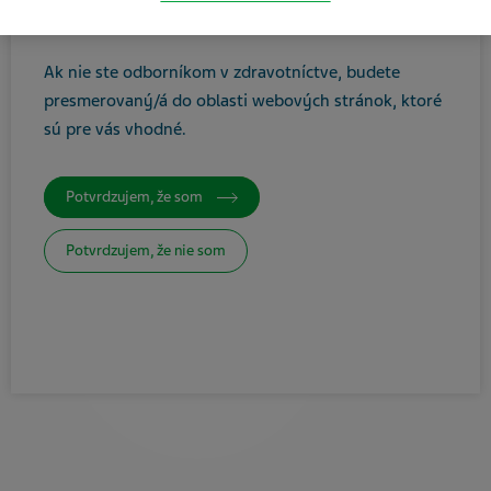
ste zdravotníckym odborníkom.
Tlačiť / Uložiť ako PDF
Ak nie ste odborníkom v zdravotníctve, budete
presmerovaný/á do oblasti webových stránok, ktoré
sú pre vás vhodné
.
Potvrdzujem, že som
Potvrdzujem, že nie som