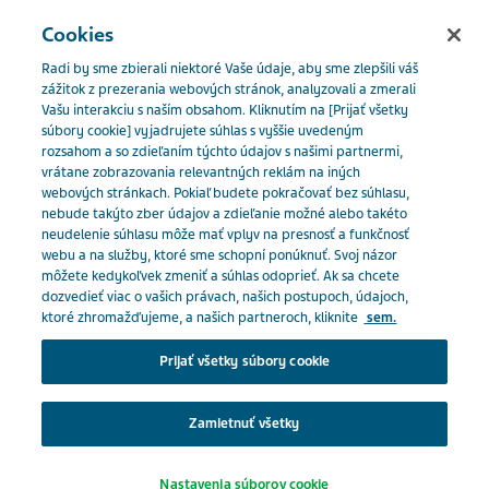
SLOVENSKO
Menu
Cookies
Radi by sme zbierali niektoré Vaše údaje, aby sme zlepšili váš
Slovakia
Naše produkty
Katalóg produktov
Valsartan
zážitok z prezerania webových stránok, analyzovali a zmerali
Vašu interakciu s naším obsahom. Kliknutím na [Prijať všetky
HCT Teva 160/25mg
súbory cookie] vyjadrujete súhlas s vyššie uvedeným
rozsahom a so zdieľaním týchto údajov s našimi partnermi,
Close
vrátane zobrazovania relevantných reklám na iných
Valsartan HCT Teva
webových stránkach. Pokiaľ budete pokračovať bez súhlasu,
nebude takýto zber údajov a zdieľanie možné alebo takéto
neudelenie súhlasu môže mať vplyv na presnosť a funkčnosť
Ste odborný pracovník v
160/25mg
webu a na služby, ktoré sme schopní ponúknuť. Svoj názor
môžete kedykoľvek zmeniť a súhlas odoprieť. Ak sa chcete
zdravotníctve?
dozvedieť viac o vašich právach, našich postupoch, údajoch,
ktoré zhromažďujeme, a našich partneroch, kliknite
sem.
LIEČIVÁ S ÚČINKOM NA RENÍN-ANGIOTENZÍNOVÝ SYSTÉM
Na prístup do tejto časti musíte byť pracovníkom v
Prijať všetky súbory cookie
zdravotníctve, pretože materiály obsiahnuté v tejto
oblasti sú určené špeciálne pre odborníkov.
Zamietnuť všetky
Predpis:
Na predpis
Klepnutím na príslušné tlačidlo nižšie potvrďte, že
Nastavenia súborov cookie