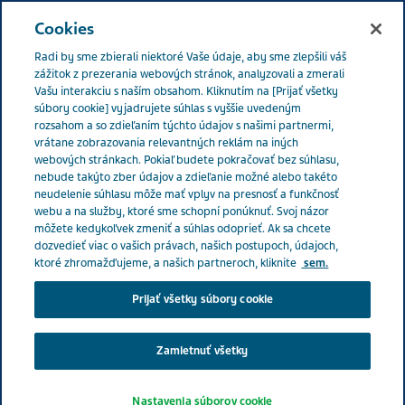
SLOVENSKO
Menu
Cookies
Radi by sme zbierali niektoré Vaše údaje, aby sme zlepšili váš
Slovakia
Správy a materiály ohľadom COVID-19
Do nemocníc
zážitok z prezerania webových stránok, analyzovali a zmerali
Vašu interakciu s naším obsahom. Kliknutím na [Prijať všetky
a domovov dôchodcov mieri 8 400 litrov dezinfekcie
súbory cookie] vyjadrujete súhlas s vyššie uvedeným
rozsahom a so zdieľaním týchto údajov s našimi partnermi,
vrátane zobrazovania relevantných reklám na iných
webových stránkach. Pokiaľ budete pokračovať bez súhlasu,
Do nemocníc a domovov
nebude takýto zber údajov a zdieľanie možné alebo takéto
neudelenie súhlasu môže mať vplyv na presnosť a funkčnosť
dôchodcov mieri 8 400
webu a na služby, ktoré sme schopní ponúknuť. Svoj názor
môžete kedykoľvek zmeniť a súhlas odoprieť. Ak sa chcete
litrov dezinfekcie
dozvedieť viac o vašich právach, našich postupoch, údajoch,
ktoré zhromažďujeme, a našich partneroch, kliknite
sem.
Prijať všetky súbory cookie
Zamietnuť všetky
Nastavenia súborov cookie