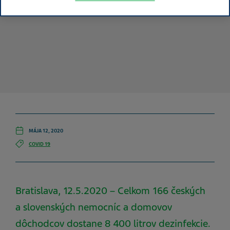
MÁJA 12, 2020
COVID 19
Bratislava, 12.5.2020 – Celkom 166 českých
a slovenských nemocníc a domovov
dôchodcov dostane 8 400 litrov dezinfekcie.