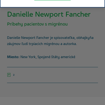
Danielle Newport Fancher
Príbehy pacientov s migrénou
Danielle Newport Fancher je spisovateľka, obhajkyňa
záujmov ľudí trpiacich migrénou a autorka.
Miesto:
New York, Spojené štáty americké
2