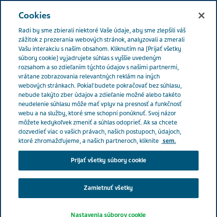
Menu
Cookies
Radi by sme zbierali niektoré Vaše údaje, aby sme zlepšili váš
Slovakia
Kapitoly o zdraví
Spoznajte našich pacienských
zážitok z prezerania webových stránok, analyzovali a zmerali
Vašu interakciu s naším obsahom. Kliknutím na [Prijať všetky
prispievateľov
Danielle Newport Fancher
súbory cookie] vyjadrujete súhlas s vyššie uvedeným
rozsahom a so zdieľaním týchto údajov s našimi partnermi,
vrátane zobrazovania relevantných reklám na iných
webových stránkach. Pokiaľ budete pokračovať bez súhlasu,
nebude takýto zber údajov a zdieľanie možné alebo takéto
neudelenie súhlasu môže mať vplyv na presnosť a funkčnosť
webu a na služby, ktoré sme schopní ponúknuť. Svoj názor
môžete kedykoľvek zmeniť a súhlas odoprieť. Ak sa chcete
dozvedieť viac o vašich právach, našich postupoch, údajoch,
ktoré zhromažďujeme, a našich partneroch, kliknite
sem.
Prijať všetky súbory cookie
Zamietnuť všetky
Nastavenia súborov cookie