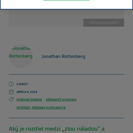
Getty Images/Laflor
Jonathan Rottenberg
5 MINÚT
APRÍLA 4, 2024
DUŠEVNÉ ZDRAVIE
VŠÍMAVOSŤ A POHODA
SPÚŠŤAČE, PRÍZNAKY A VZPLANUTIA
Aký je rozdiel medzi „zlou náladou“ a