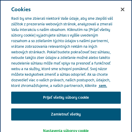
Menu
Cookies
Radi by sme zbierali niektoré Vaše údaje, aby sme zlepšili váš
Slovakia
Kapitoly o zdraví
Príbehy pacientov a opatrovateľov
zážitok z prezerania webových stránok, analyzovali a zmerali
Vašu interakciu s naším obsahom. Kliknutím na [Prijať všetky
7 spôsobov, ako rozlíšiť depresiu od smútku
súbory cookie] vyjadrujete súhlas s vyššie uvedeným
rozsahom a so zdieľaním týchto údajov s našimi partnermi,
vrátane zobrazovania relevantných reklám na iných
7 spôsobov, ako rozlíšiť
webových stránkach. Pokiaľ budete pokračovať bez súhlasu,
nebude takýto zber údajov a zdieľanie možné alebo takéto
neudelenie súhlasu môže mať vplyv na presnosť a funkčnosť
depresiu od smútku
webu a na služby, ktoré sme schopní ponúknuť. Svoj názor
môžete kedykoľvek zmeniť a súhlas odoprieť. Ak sa chcete
dozvedieť viac o vašich právach, našich postupoch, údajoch,
ktoré zhromažďujeme, a našich partneroch, kliknite
sem.
Prijať všetky súbory cookie
Zamietnuť všetky
Nastavenia súborov cookie