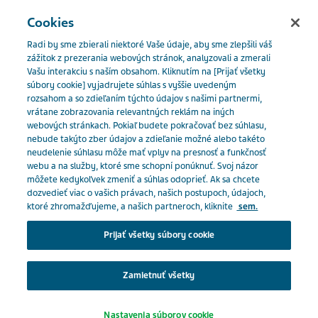
SLOVENSKO
Menu
Cookies
Radi by sme zbierali niektoré Vaše údaje, aby sme zlepšili váš
Slovakia
Naše produkty
Katalóg produktov
Olanzapin
zážitok z prezerania webových stránok, analyzovali a zmerali
Vašu interakciu s naším obsahom. Kliknutím na [Prijať všetky
Actavis 10 mg filmom obalené tablety
súbory cookie] vyjadrujete súhlas s vyššie uvedeným
rozsahom a so zdieľaním týchto údajov s našimi partnermi,
Close
vrátane zobrazovania relevantných reklám na iných
Olanzapin Actavis 10 mg
webových stránkach. Pokiaľ budete pokračovať bez súhlasu,
nebude takýto zber údajov a zdieľanie možné alebo takéto
neudelenie súhlasu môže mať vplyv na presnosť a funkčnosť
Ste odborný pracovník v
filmom obalené tablety
webu a na služby, ktoré sme schopní ponúknuť. Svoj názor
môžete kedykoľvek zmeniť a súhlas odoprieť. Ak sa chcete
zdravotníctve?
dozvedieť viac o vašich právach, našich postupoch, údajoch,
ktoré zhromažďujeme, a našich partneroch, kliknite
sem.
PSYCHOLEPTIKÁ
Na prístup do tejto časti musíte byť pracovníkom v
Prijať všetky súbory cookie
zdravotníctve, pretože materiály obsiahnuté v tejto
oblasti sú určené špeciálne pre odborníkov.
Zamietnuť všetky
Predpis:
Na predpis
Klepnutím na príslušné tlačidlo nižšie potvrďte, že
Nastavenia súborov cookie