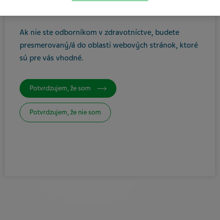
ste zdravotníckym odborníkom.
Tlačiť / Uložiť ako PDF
Ak nie ste odborníkom v zdravotníctve, budete
presmerovaný/á do oblasti webových stránok, ktoré
sú pre vás vhodné
.
Potvrdzujem, že som
Potvrdzujem, že nie som