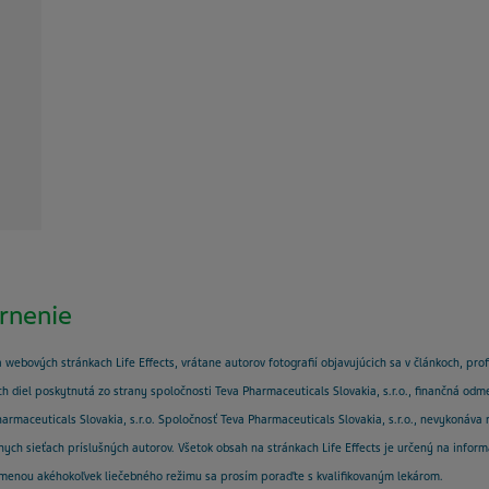
rnenie
a webových stránkach Life Effects, vrátane autorov fotografií objavujúcich sa v článkoch, pr
kých diel poskytnutá zo strany spoločnosti Teva Pharmaceuticals Slovakia, s.r.o., finančná 
rmaceuticals Slovakia, s.r.o. Spoločnosť Teva Pharmaceuticals Slovakia, s.r.o., nevykonáva r
ych sieťach príslušných autorov. Všetok obsah na stránkach Life Effects je určený na infor
zmenou akéhokoľvek liečebného režimu sa prosím poraďte s kvalifikovaným lekárom.