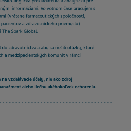
elsko-anglická prekladateľka a analytička pre
nými informáciami. Vo voľnom čase pracujem s
ami (vrátane farmaceutických spoločností,
v, pacientov a zdravotníckeho priemyslu)
i The Spark Global.
 do zdravotníctva a aby sa riešili otázky, ktoré
ch a medzipacientských komunít v rámci
 na vzdelávacie účely, nie ako zdroj
manažment alebo liečbu
akéhokoľvek ochorenia.