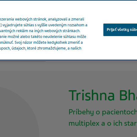
rezerania webových stránok, analyzovali a zmerali
ie] vyjadrujete súhlas s vyššie uvedeným rozsahom a
Prijať všetky súb
evantných reklám na iných webových stránkach.
ľanie možné alebo takéto neudelenie súhlasu môže
kou tvárou
Náš vplyv
Naše produkty
Odborníci v zdra
ponúknuť. Svoj názor môžete kedykoľvek zmeniť a
stupoch, údajoch, ktoré zhromažďujeme, a našich
ch pacienských prispievateľov
Trishna Bharadia
Trishna Bh
Príbehy o pacientoch
multiplex a o ich star