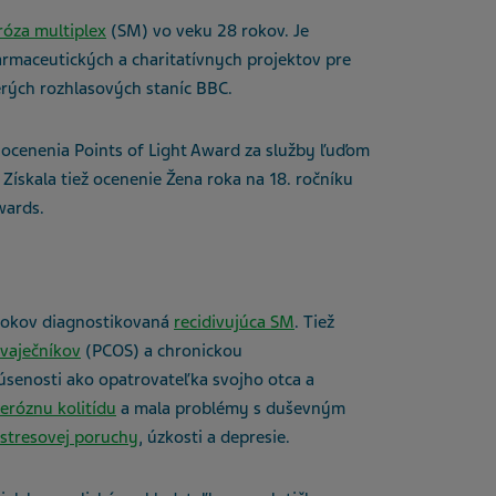
róza multiplex
(SM) vo veku 28 rokov. Je
maceutických a charitatívnych projektov pre
erých rozhlasových staníc BBC.
 ocenenia Points of Light Award za služby ľuďom
Získala tiež ocenenie Žena roka na 18. ročníku
Awards.
 rokov diagnostikovaná
recidivujúca SM
. Tiež
vaječníkov
(PCOS) a chronickou
úsenosti ako opatrovateľka svojho otca a
ceróznu kolitídu
a mala problémy s duševným
 stresovej poruchy
, úzkosti a depresie.