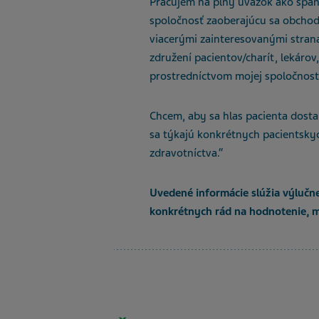
Pracujem na plný úväzok ako špani
spoločnosť zaoberajúcu sa obchod
viacerými zainteresovanými stran
združení pacientov/charít, lekáro
prostredníctvom mojej spoločnost
Chcem, aby sa hlas pacienta dostal
sa týkajú konkrétnych pacientsky
zdravotníctva.“
Uvedené informácie slúžia výlučne
konkrétnych rád na hodnotenie, 