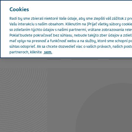
Teva vo svete
navštivte českú pobočku
Cookies
Radi by sme zbierali niektoré Vaše údaje, aby sme zlepšili váš zážitok z p
Vašu interakciu s naším obsahom. Kliknutím na [Prijať všetky súbory cook
so zdieľaním týchto údajov s našimi partnermi, vrátane zobrazovania rel
Pokiaľ budete pokračovať bez súhlasu, nebude takýto zber údajov a zdie
O spoločnosti Teva
Zdravie s ľuds
mať vplyv na presnosť a funkčnosť webu a na služby, ktoré sme schopní 
súhlas odoprieť. Ak sa chcete dozvedieť viac o vašich právach, našich po
partneroch, kliknite
sem.
Slovakia
Kapitoly o zdraví
Spoznajte naši