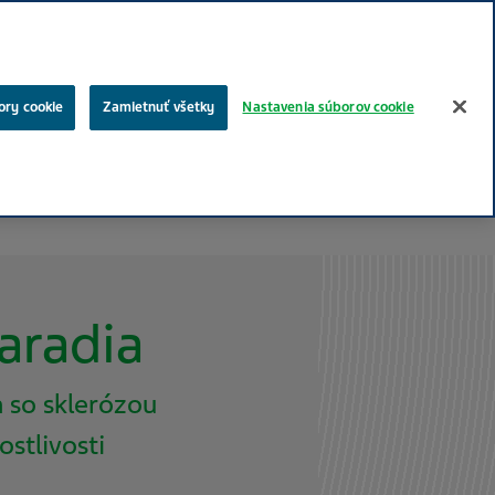
Vyhľadávanie
ory cookie
Zamietnuť všetky
Nastavenia súborov cookie
votníctve
Správy & Médiá
Life effects
Vaša kariéra
aradia
 so sklerózou
ostlivosti