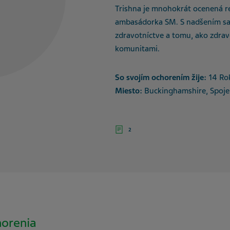
Trishna je mnohokrát ocenená re
ambasádorka SM. S nadšením sa
zdravotníctve a tomu, ako zdrav
komunitami.
So svojím ochorením žije:
14 Ro
Miesto:
Buckinghamshire, Spoje
2
horenia