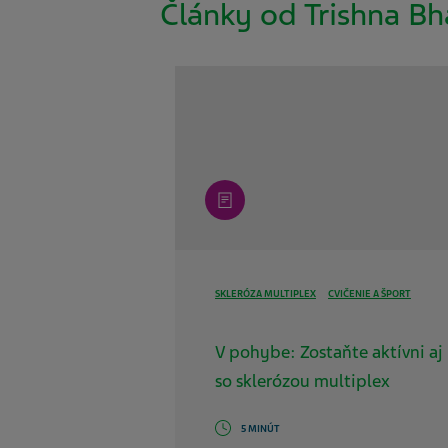
Články od Trishna Bh
article
SKLERÓZA MULTIPLEX
CVIČENIE A ŠPORT
V pohybe: Zostaňte aktívni aj
so sklerózou multiplex
5 MINÚT