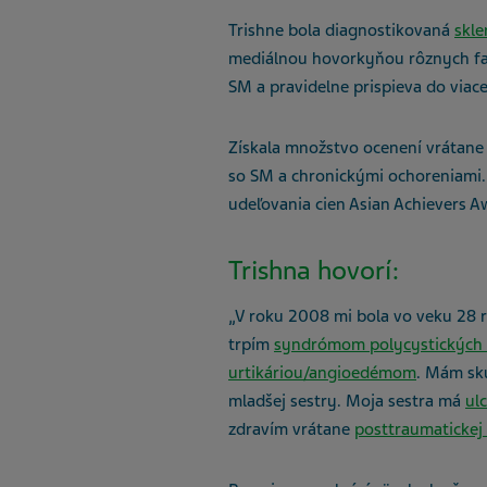
Trishne bola diagnostikovaná
skle
mediálnou hovorkyňou rôznych far
SM a pravidelne prispieva do viac
Získala množstvo ocenení vrátane
so SM a chronickými ochoreniami. 
udeľovania cien Asian Achievers 
Trishna hovorí:
„V roku 2008 mi bola vo veku 28
trpím
syndrómom polycystických 
urtikáriou
/
angioedémom
. Mám sk
mladšej sestry. Moja sestra má
ul
zdravím vrátane
posttraumatickej