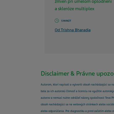
zmien pri umelom oplodnení
a skleróze multiplex
5 MINÚT
Od Trishna Bharadia
Disclaimer & Právne upozo
Autorom, ktorí napísali a vytvorili obsah nachádzajúci sa n
bola za ich autorskú činnosť a licenciu na využitie autors
autorov a nemusí nutne odrážať názory spoločnosti Teva Pha
obsah nachádzajúci sa na webových stránkach alebo sociáln
alebo odporúčania. Pre diagnostiku a pred začatím alebo 