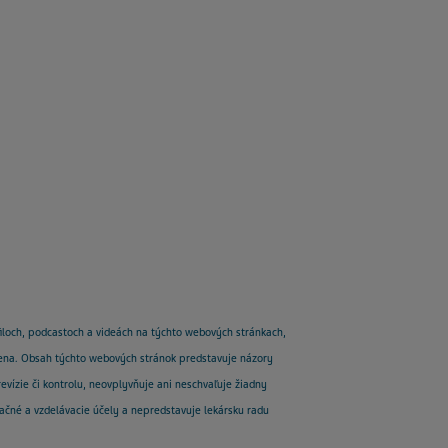
ofiloch, podcastoch a videách na týchto webových stránkach,
odmena. Obsah týchto webových stránok predstavuje názory
evízie či kontrolu, neovplyvňuje ani neschvaľuje žiadny
mačné a vzdelávacie účely a nepredstavuje lekársku radu