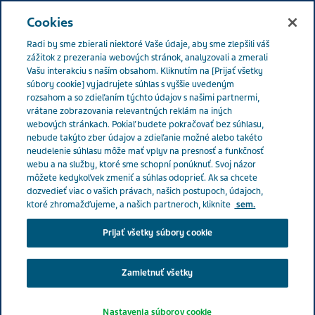
Menu
Cookies
Radi by sme zbierali niektoré Vaše údaje, aby sme zlepšili váš
Slovakia
Kapitoly o zdraví
Príbehy pacientov a opatrovateľov
zážitok z prezerania webových stránok, analyzovali a zmerali
Vašu interakciu s naším obsahom. Kliknutím na [Prijať všetky
súbory cookie] vyjadrujete súhlas s vyššie uvedeným
rozsahom a so zdieľaním týchto údajov s našimi partnermi,
1 Príbehy pacientov
vrátane zobrazovania relevantných reklám na iných
webových stránkach. Pokiaľ budete pokračovať bez súhlasu,
Zdravotné interakcie
nebude takýto zber údajov a zdieľanie možné alebo takéto
neudelenie súhlasu môže mať vplyv na presnosť a funkčnosť
webu a na služby, ktoré sme schopní ponúknuť. Svoj názor
môžete kedykoľvek zmeniť a súhlas odoprieť. Ak sa chcete
dozvedieť viac o vašich právach, našich postupoch, údajoch,
ktoré zhromažďujeme, a našich partneroch, kliknite
sem.
Prijať všetky súbory cookie
Zamietnuť všetky
Nastavenia súborov cookie