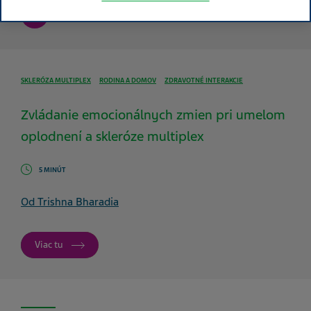
article
SKLERÓZA MULTIPLEX
RODINA A DOMOV
ZDRAVOTNÉ INTERAKCIE
Zvládanie emocionálnych zmien pri umelom
oplodnení a skleróze multiplex
5 MINÚT
Od Trishna Bharadia
Viac tu