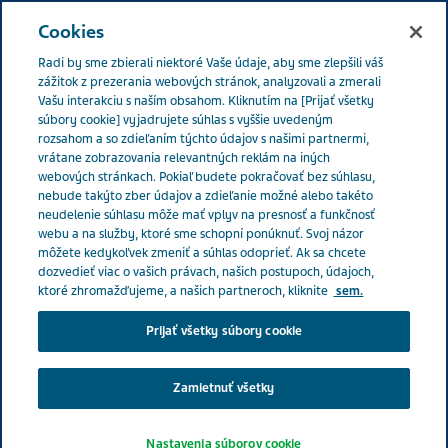
SLOVENSKO
Menu
Cookies
Radi by sme zbierali niektoré Vaše údaje, aby sme zlepšili váš
Slovakia
Správy & Médiá
Top správy
Teva v boji proti
zážitok z prezerania webových stránok, analyzovali a zmerali
Vašu interakciu s naším obsahom. Kliknutím na [Prijať všetky
falzifikátom na trhu s liekmi zavádza nový 2D čiarový kód
súbory cookie] vyjadrujete súhlas s vyššie uvedeným
rozsahom a so zdieľaním týchto údajov s našimi partnermi,
vrátane zobrazovania relevantných reklám na iných
webových stránkach. Pokiaľ budete pokračovať bez súhlasu,
Teva v boji proti
nebude takýto zber údajov a zdieľanie možné alebo takéto
neudelenie súhlasu môže mať vplyv na presnosť a funkčnosť
falzifikátom na trhu s liekmi
webu a na služby, ktoré sme schopní ponúknuť. Svoj názor
môžete kedykoľvek zmeniť a súhlas odoprieť. Ak sa chcete
zavádza nový 2D čiarový
dozvedieť viac o vašich právach, našich postupoch, údajoch,
ktoré zhromažďujeme, a našich partneroch, kliknite
sem.
kód
Prijať všetky súbory cookie
Zamietnuť všetky
Nastavenia súborov cookie